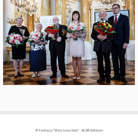
·
©
Fundacja "Willa Jasny Dom"
·
By
BB Software
·