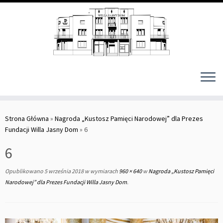
Skip
to
Strona Główna
»
Nagroda „Kustosz Pamięci Narodowej” dla Prezes
content
Fundacji Willa Jasny Dom
»
6
6
Opublikowano
5 września 2018
w wymiarach
960 × 640
w
Nagroda „Kustosz Pamięci
Narodowej” dla Prezes Fundacji Willa Jasny Dom
.